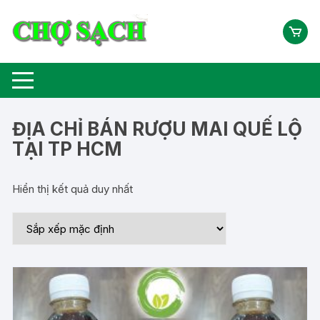
Chuyển
tới
nội
dung
ĐỊA CHỈ BÁN RƯỢU MAI QUẾ LỘ
TẠI TP HCM
Hiển thị kết quả duy nhất