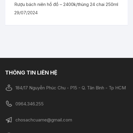
Rượu bách niên hồ đồ – 2400k/thùng 24 chai 250ml
29/07/2024
THÔNG TIN LIÊN HỆ
184/17 Nguyễn Phúc Chu - P15 - Q. Tân Bình - Tp HCM
0964.346.255
chosachcuame@gmail.com