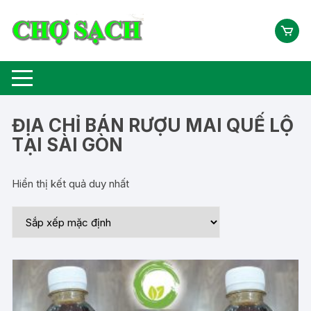
Chuyển
tới
nội
dung
ĐỊA CHỈ BÁN RƯỢU MAI QUẾ LỘ
TẠI SÀI GÒN
Hiển thị kết quả duy nhất