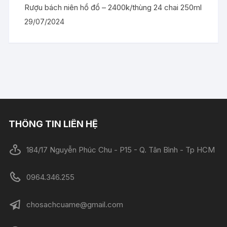
Rượu bách niên hồ đồ – 2400k/thùng 24 chai 250ml
29/07/2024
THÔNG TIN LIÊN HỆ
184/17 Nguyễn Phúc Chu - P15 - Q. Tân Bình - Tp HCM
0964.346.255
chosachcuame@gmail.com