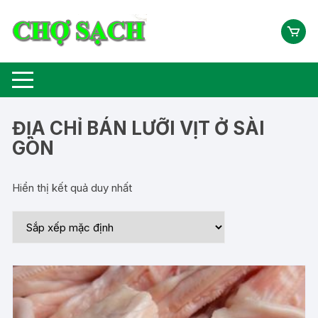
Chuyển
tới
nội
dung
ĐỊA CHỈ BÁN LƯỠI VỊT Ở SÀI
GÒN
Hiển thị kết quả duy nhất