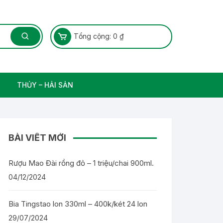
Tổng cộng:
0
₫
THỦY – HẢI SẢN
Thủy Sản – Cá nước ngọt
BÀI VIẾT MỚI
Rượu Mao Đài rồng đỏ – 1 triệu/chai 900ml.
04/12/2024
Bia Tingstao lon 330ml – 400k/két 24 lon
29/07/2024