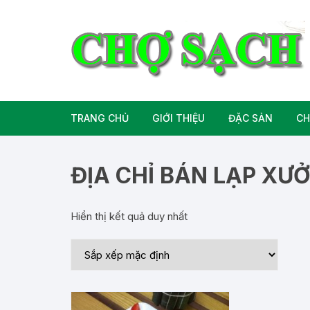
Chuyển
tới
nội
dung
TRANG CHỦ
GIỚI THIỆU
ĐẶC SẢN
CH
Liên hệ
Đặc Sản Miền B
ĐỊA CHỈ BÁN LẠP XƯ
Đặc Sản Miền T
Hiển thị kết quả duy nhất
Đặc Sản Miền 
Rượu bia đặc sả