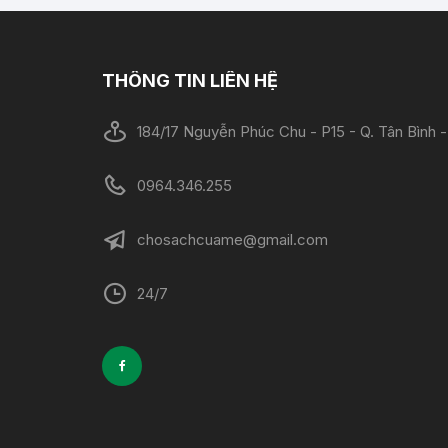
THÔNG TIN LIÊN HỆ
184/17 Nguyễn Phúc Chu - P15 - Q. Tân Bình
0964.346.255
chosachcuame@gmail.com
24/7