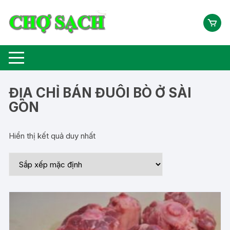
Chuyển
tới
nội
dung
ĐỊA CHỈ BÁN ĐUÔI BÒ Ở SÀI
GÒN
Hiển thị kết quả duy nhất