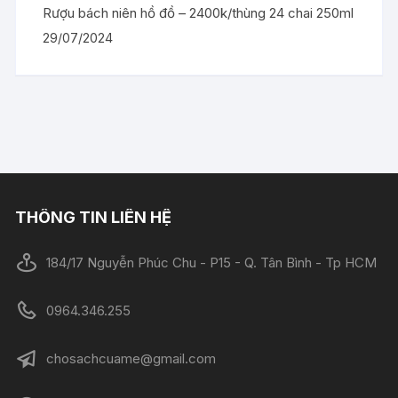
Rượu bách niên hồ đồ – 2400k/thùng 24 chai 250ml
29/07/2024
THÔNG TIN LIÊN HỆ
184/17 Nguyễn Phúc Chu - P15 - Q. Tân Bình - Tp HCM
0964.346.255
chosachcuame@gmail.com