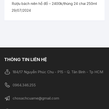
Rượu bách niên hồ đồ – 2400k/thùng 24 chai 250ml
29/07/2024
THÔNG TIN LIÊN HỆ
184/17 Nguyễn Phúc Chu - P15 - Q. Tân Bình - Tp HCM
0964.346.255
chosachcuame@gmail.com