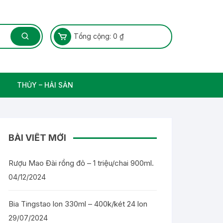
Tổng cộng:
0
₫
THỦY – HẢI SẢN
Thủy Sản – Cá nước ngọt
BÀI VIẾT MỚI
Rượu Mao Đài rồng đỏ – 1 triệu/chai 900ml.
04/12/2024
Bia Tingstao lon 330ml – 400k/két 24 lon
29/07/2024