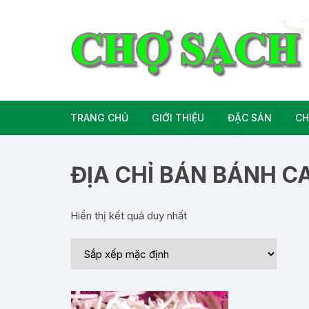
Chuyển
tới
nội
dung
TRANG CHỦ
GIỚI THIỆU
ĐẶC SẢN
CH
Liên hệ
Đặc Sản Miền B
ĐỊA CHỈ BÁN BÁNH C
Đặc Sản Miền T
Hiển thị kết quả duy nhất
Đặc Sản Miền 
Rượu bia đặc sả