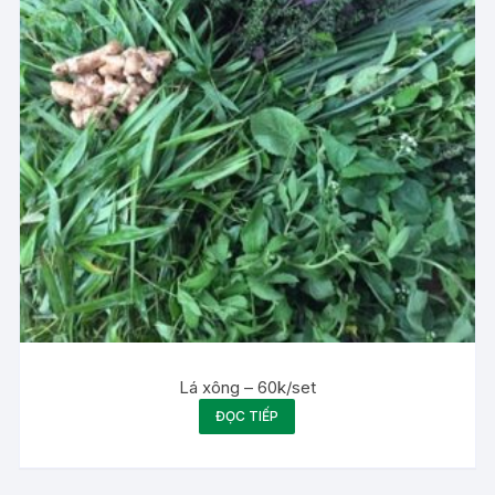
Lá xông – 60k/set
ĐỌC TIẾP