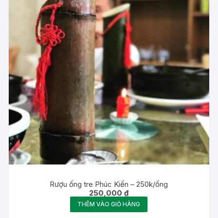
Rượu ống tre Phúc Kiến – 250k/ống
250,000
₫
THÊM VÀO GIỎ HÀNG