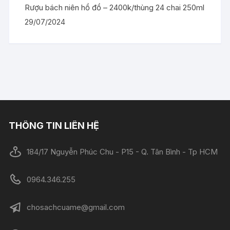
Rượu bách niên hồ đồ – 2400k/thùng 24 chai 250ml
29/07/2024
THÔNG TIN LIÊN HỆ
184/17 Nguyễn Phúc Chu - P15 - Q. Tân Bình - Tp HCM
0964.346.255
chosachcuame@gmail.com