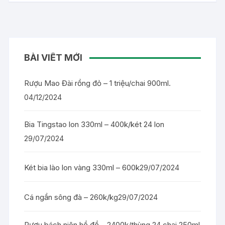
BÀI VIẾT MỚI
Rượu Mao Đài rồng đỏ – 1 triệu/chai 900ml.
04/12/2024
Bia Tingstao lon 330ml – 400k/két 24 lon
29/07/2024
Két bia lào lon vàng 330ml – 600k
29/07/2024
Cá ngần sông đà – 260k/kg
29/07/2024
Rượu bách niên hồ đồ – 2400k/thùng 24 chai 250ml