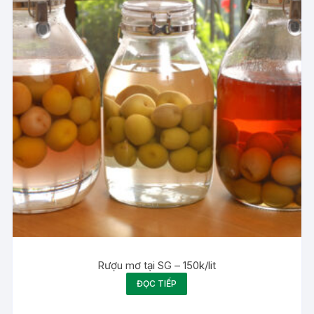
Rượu mơ tại SG – 150k/lit
ĐỌC TIẾP