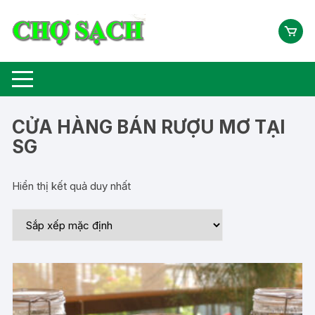
Chuyển
tới
nội
dung
CỬA HÀNG BÁN RƯỢU MƠ TẠI
SG
Hiển thị kết quả duy nhất