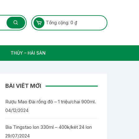
Tổng cộng:
0
₫
THỦY – HẢI SẢN
Thủy Sản – Cá nước ngọt
BÀI VIẾT MỚI
Rượu Mao Đài rồng đỏ – 1 triệu/chai 900ml.
04/12/2024
Bia Tingstao lon 330ml – 400k/két 24 lon
29/07/2024