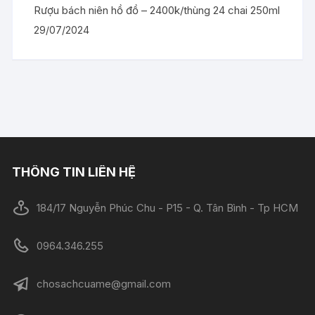
Rượu bách niên hồ đồ – 2400k/thùng 24 chai 250ml
29/07/2024
THÔNG TIN LIÊN HỆ
184/17 Nguyễn Phúc Chu - P15 - Q. Tân Bình - Tp HCM
0964.346.255
chosachcuame@gmail.com