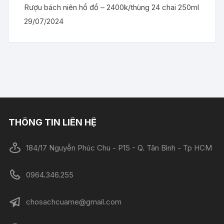
Rượu bách niên hồ đồ – 2400k/thùng 24 chai 250ml
29/07/2024
THÔNG TIN LIÊN HỆ
184/17 Nguyễn Phúc Chu - P15 - Q. Tân Bình - Tp HCM
0964.346.255
chosachcuame@gmail.com