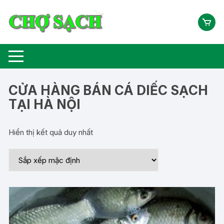
Chuyển
tới
nội
dung
CỬA HÀNG BÁN CÁ DIẾC SẠCH
TẠI HÀ NỘI
Hiển thị kết quả duy nhất