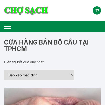
Chuyển
tới
nội
dung
CỬA HÀNG BÁN BỒ CÂU TẠI
TPHCM
Hiển thị kết quả duy nhất