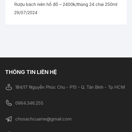
Rượu bách niên hồ đồ – 2400k/thùng 24 chai 250ml
29/07/2024
THÔNG TIN LIÊN HỆ
184/17 Nguyễn Phúc Chu - P15 - Q. Tân Bình - Tp HCM
0964.346.255
chosachcuame@gmail.com