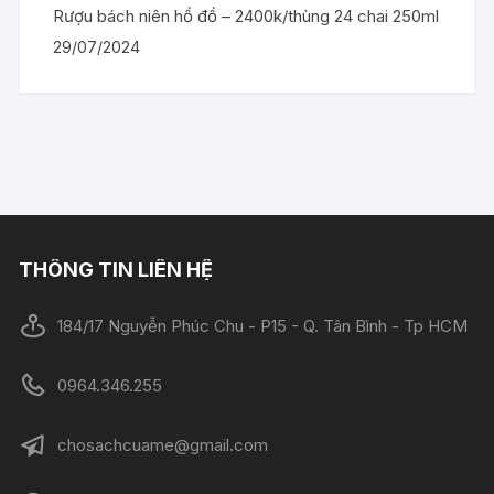
Rượu bách niên hồ đồ – 2400k/thùng 24 chai 250ml
29/07/2024
THÔNG TIN LIÊN HỆ
184/17 Nguyễn Phúc Chu - P15 - Q. Tân Bình - Tp HCM
0964.346.255
chosachcuame@gmail.com