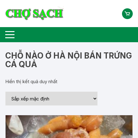
Chuyển
tới
nội
dung
CHỖ NÀO Ở HÀ NỘI BÁN TRỨNG
CÁ QUẢ
Hiển thị kết quả duy nhất