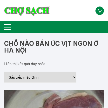
Chuyển
tới
nội
dung
CHỖ NÀO BÁN ỨC VỊT NGON Ở
HÀ NỘI
Hiển thị kết quả duy nhất