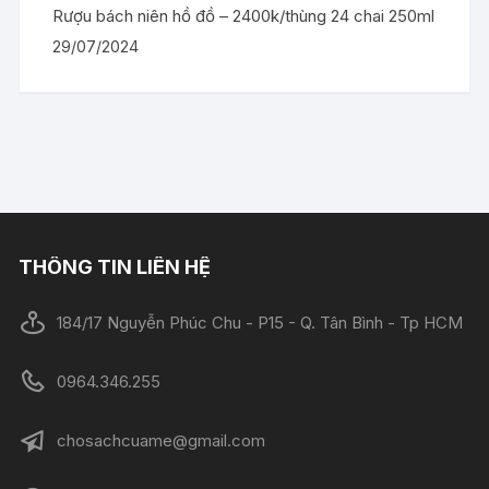
Rượu bách niên hồ đồ – 2400k/thùng 24 chai 250ml
29/07/2024
THÔNG TIN LIÊN HỆ
184/17 Nguyễn Phúc Chu - P15 - Q. Tân Bình - Tp HCM
0964.346.255
chosachcuame@gmail.com