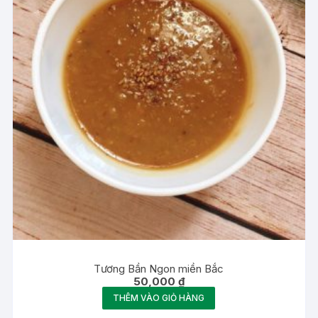
Tương Bần Ngon miền Bắc
50,000
₫
THÊM VÀO GIỎ HÀNG