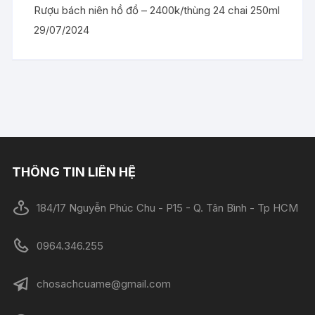
Rượu bách niên hồ đồ – 2400k/thùng 24 chai 250ml
29/07/2024
THÔNG TIN LIÊN HỆ
184/17 Nguyễn Phúc Chu - P15 - Q. Tân Bình - Tp HCM
0964.346.255
chosachcuame@gmail.com