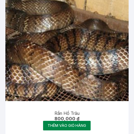
Rắn Hổ Trâu
800,000
₫
THÊM VÀO GIỎ HÀNG