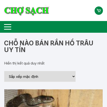
Chuyển
tới
nội
dung
CHỖ NÀO BÁN RẮN HỔ TRÂU
UY TÍN
Hiển thị kết quả duy nhất