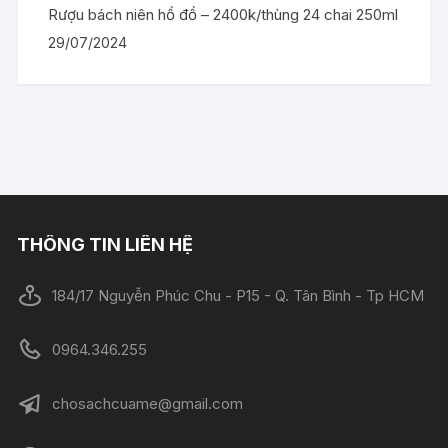
Rượu bách niên hồ đồ – 2400k/thùng 24 chai 250ml
29/07/2024
THÔNG TIN LIÊN HỆ
184/17 Nguyễn Phúc Chu - P15 - Q. Tân Bình - Tp HCM
0964.346.255
chosachcuame@gmail.com