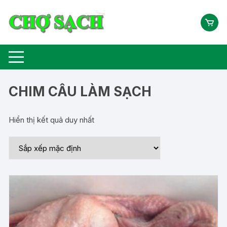
Chuyển
tới
nội
dung
CHIM CÂU LÀM SẠCH
Hiển thị kết quả duy nhất