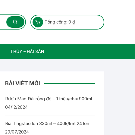
Tổng cộng:
0
₫
THỦY – HẢI SẢN
Thủy Sản – Cá nước ngọt
BÀI VIẾT MỚI
Rượu Mao Đài rồng đỏ – 1 triệu/chai 900ml.
04/12/2024
Bia Tingstao lon 330ml – 400k/két 24 lon
29/07/2024