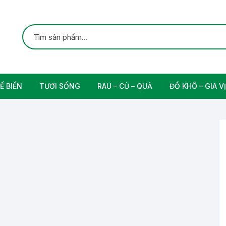
Ế BIẾN
TƯƠI SỐNG
RAU – CỦ – QUẢ
ĐỒ KHÔ – GIA VỊ
ắc
Gia cầm
Các Loại Trái Cây
Gia Vị Nấu Ăn
rung
Thịt bò tươi sạch
Nam
n