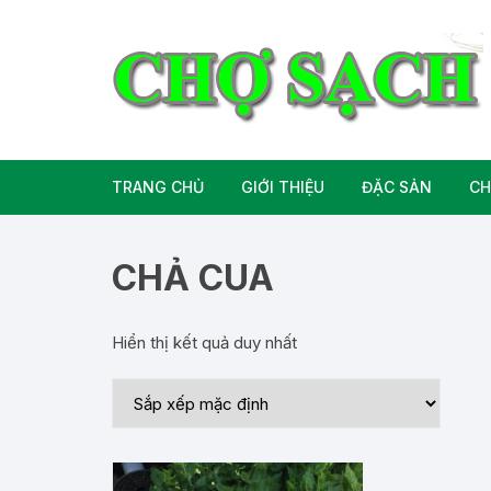
Chuyển
tới
nội
dung
TRANG CHỦ
GIỚI THIỆU
ĐẶC SẢN
CH
Liên hệ
Đặc Sản Miền B
CHẢ CUA
Đặc Sản Miền T
Hiển thị kết quả duy nhất
Đặc Sản Miền 
Rượu bia đặc sả