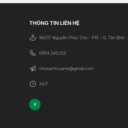
THÔNG TIN LIÊN HỆ
184/17 Nguyễn Phúc Chu - P15 - Q. Tân Bình
0964.346.255
chosachcuame@gmail.com
24/7