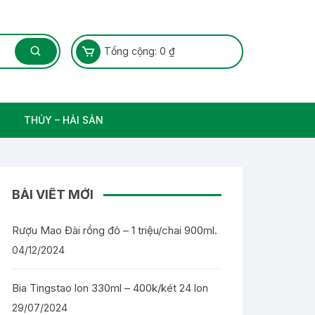
Tổng cộng:
0
₫
THỦY – HẢI SẢN
Thủy Sản – Cá nước ngọt
BÀI VIẾT MỚI
Rượu Mao Đài rồng đỏ – 1 triệu/chai 900ml.
04/12/2024
Bia Tingstao lon 330ml – 400k/két 24 lon
29/07/2024