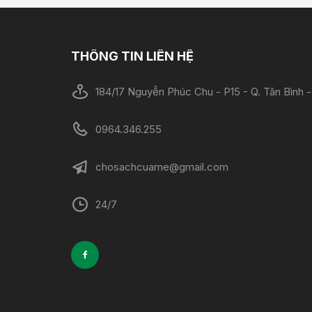
THÔNG TIN LIÊN HỆ
184/17 Nguyễn Phúc Chu - P15 - Q. Tân Bình
0964.346.255
chosachcuame@gmail.com
24/7