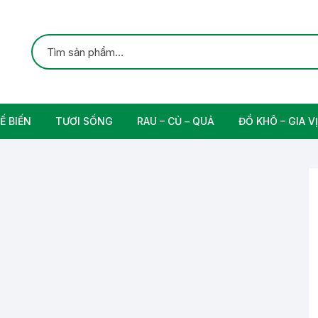
Ế BIẾN
TƯƠI SỐNG
RAU – CỦ – QUẢ
ĐỒ KHÔ – GIA VỊ
ắc
Gia cầm
Các Loại Trái Cây
Gia Vị Nấu Ăn
rung
Thịt bò tươi sạch
Nam
n