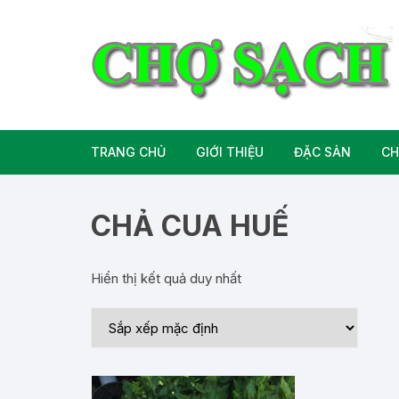
Chuyển
tới
nội
dung
TRANG CHỦ
GIỚI THIỆU
ĐẶC SẢN
CH
Liên hệ
Đặc Sản Miền B
CHẢ CUA HUẾ
Đặc Sản Miền T
Hiển thị kết quả duy nhất
Đặc Sản Miền 
Rượu bia đặc sả