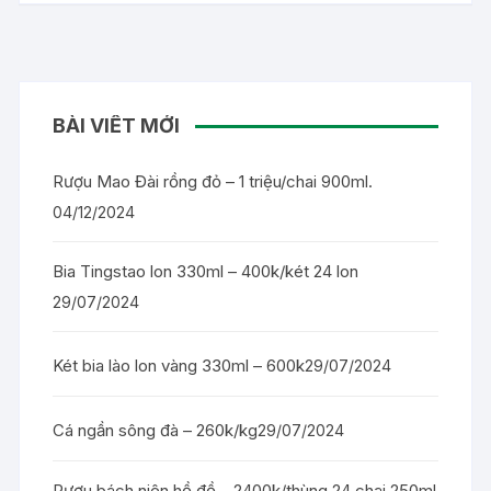
BÀI VIẾT MỚI
Rượu Mao Đài rồng đỏ – 1 triệu/chai 900ml.
04/12/2024
Bia Tingstao lon 330ml – 400k/két 24 lon
29/07/2024
Két bia lào lon vàng 330ml – 600k
29/07/2024
Cá ngần sông đà – 260k/kg
29/07/2024
Rượu bách niên hồ đồ – 2400k/thùng 24 chai 250ml