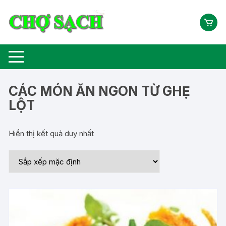
Chuyển
tới
nội
dung
CÁC MÓN ĂN NGON TỪ GHẸ
LỘT
Hiển thị kết quả duy nhất