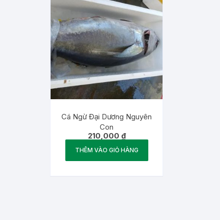
Cá Ngừ Đại Dương Nguyên
Con
210,000
₫
THÊM VÀO GIỎ HÀNG