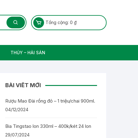
Tổng cộng:
0
₫
THỦY – HẢI SẢN
Thủy Sản – Cá nước ngọt
BÀI VIẾT MỚI
Rượu Mao Đài rồng đỏ – 1 triệu/chai 900ml.
04/12/2024
Bia Tingstao lon 330ml – 400k/két 24 lon
29/07/2024