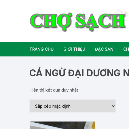
Chuyển
tới
nội
dung
TRANG CHỦ
GIỚI THIỆU
ĐẶC SẢN
CH
Liên hệ
Đặc Sản Miền B
CÁ NGỪ ĐẠI DƯƠNG 
Đặc Sản Miền T
Hiển thị kết quả duy nhất
Đặc Sản Miền 
Rượu bia đặc sả