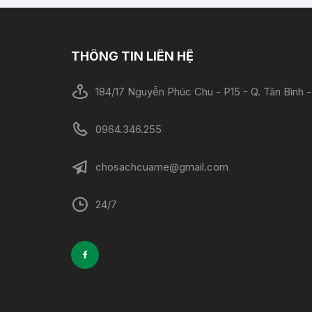
THÔNG TIN LIÊN HỆ
184/17 Nguyễn Phúc Chu - P15 - Q. Tân Bình
0964.346.255
chosachcuame@gmail.com
24/7