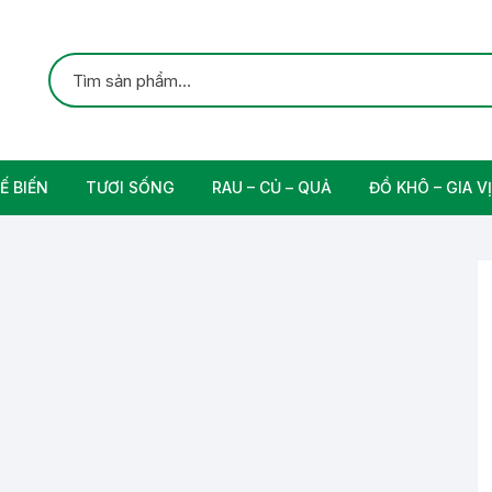
Ế BIẾN
TƯƠI SỐNG
RAU – CỦ – QUẢ
ĐỒ KHÔ – GIA VỊ
ắc
Gia cầm
Các Loại Trái Cây
Gia Vị Nấu Ăn
rung
Thịt bò tươi sạch
Nam
n