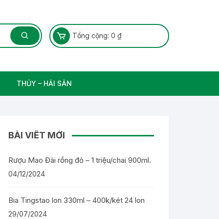
Tổng cộng:
0
₫
THỦY – HẢI SẢN
Thủy Sản – Cá nước ngọt
BÀI VIẾT MỚI
Rượu Mao Đài rồng đỏ – 1 triệu/chai 900ml.
04/12/2024
Bia Tingstao lon 330ml – 400k/két 24 lon
29/07/2024