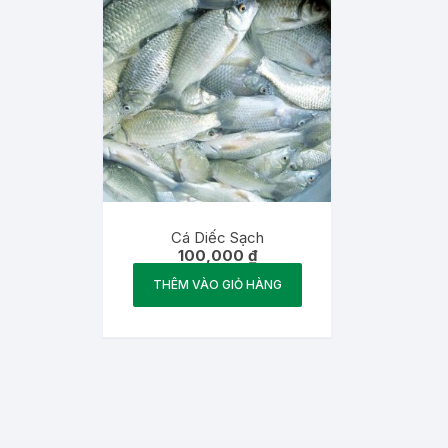
Cá Diếc Sạch
100,000
₫
THÊM VÀO GIỎ HÀNG