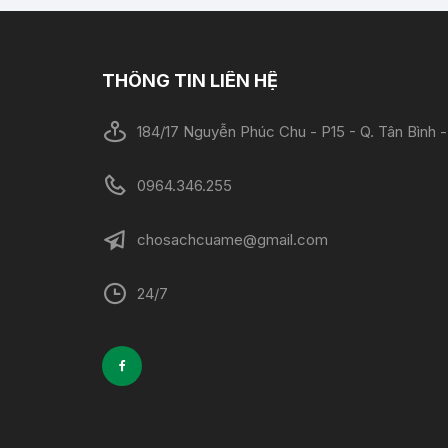
THÔNG TIN LIÊN HỆ
184/17 Nguyễn Phúc Chu - P15 - Q. Tân Bình
0964.346.255
chosachcuame@gmail.com
24/7