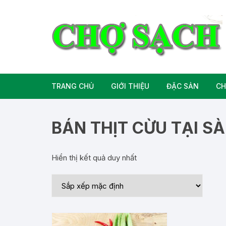
Chuyển
tới
nội
dung
TRANG CHỦ
GIỚI THIỆU
ĐẶC SẢN
CH
Liên hệ
Đặc Sản Miền B
BÁN THỊT CỪU TẠI SÀ
Đặc Sản Miền T
Hiển thị kết quả duy nhất
Đặc Sản Miền 
Rượu bia đặc sả