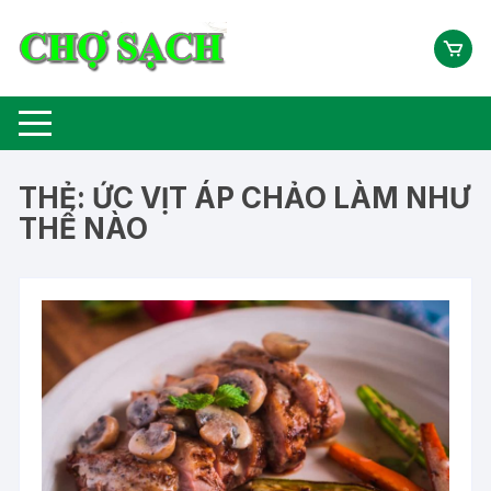
Chuyển
tới
nội
dung
THẺ:
ỨC VỊT ÁP CHẢO LÀM NHƯ
THẾ NÀO