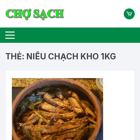
Chuyển
tới
nội
dung
THẺ:
NIÊU CHẠCH KHO 1KG