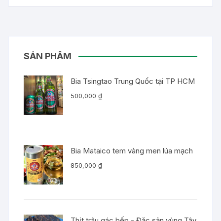
SẢN PHẨM
Bia Tsingtao Trung Quốc tại TP HCM
500,000
₫
Bia Mataico tem vàng men lúa mạch
850,000
₫
Thịt trâu gác bếp - Đặc sản vùng Tây