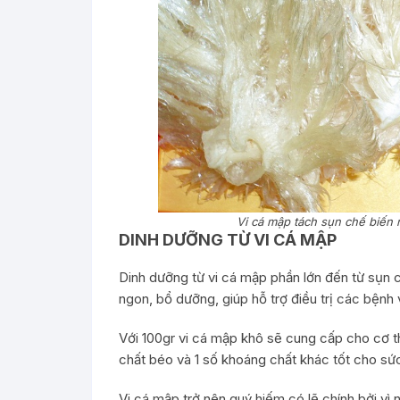
Vi cá mập tách sụn chế biến
DINH DƯỠNG TỪ VI CÁ MẬP
Dinh dưỡng từ vi cá mập phần lớn đến từ sụn
ngon, bổ dưỡng, giúp hỗ trợ điều trị các bệnh
Với 100gr vi cá mập khô sẽ cung cấp cho cơ 
chất béo và 1 số khoáng chất khác tốt cho sứ
Vi cá mập trở nên quý hiếm có lẽ chính bởi vì