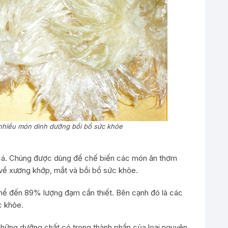
 nhiều món dinh dưỡng bồi bổ sức khỏe
 cá. Chúng được dùng để chế biến các món ăn thơm
 về xương khớp, mắt và bồi bổ sức khỏe.
thể đến 89% lượng đạm cần thiết. Bên cạnh đó là các
c khỏe.
 những dưỡng chất có trong thành phần của loại nguyên