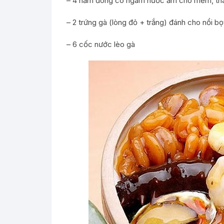
– 4 nấm đông cô ngâm nước ấm cho mềm, th
– 2 trứng gà (lòng đỏ + trắng) đánh cho nổi bọ
– 6 cốc nước lèo gà