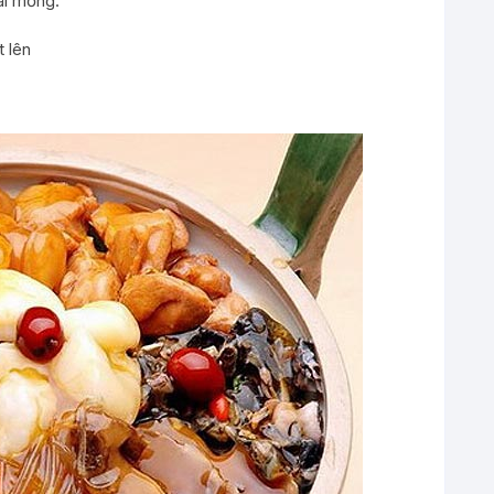
ái mỏng.
t lên