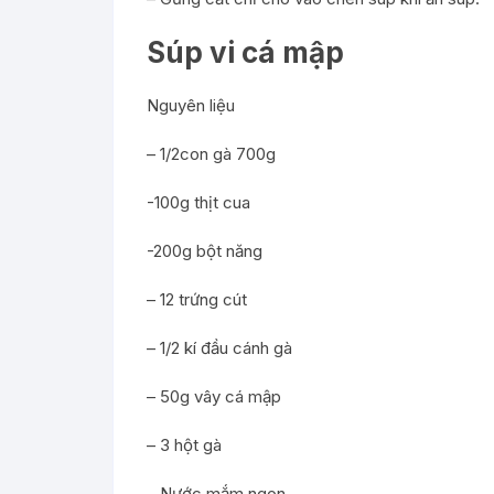
Súp vi cá mập
Nguyên liệu
– 1/2con gà 700g
-100g thịt cua
-200g bột năng
– 12 trứng cút
– 1/2 kí đầu cánh gà
– 50g vây cá mập
– 3 hột gà
– Nước mắm ngon