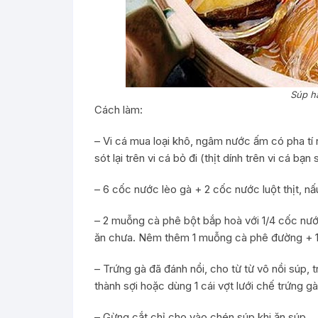
Súp hả
Cách làm:
– Vi cá mua loại khô, ngâm nước ấm có pha tí r
sót lại trên vi cá bỏ đi (thịt dính trên vi cá b
– 6 cốc nước lèo gà + 2 cốc nước luột thịt, nấu 
– 2 muỗng cà phê bột bắp hoà với 1/4 cốc nước
ăn chưa. Nêm thêm 1 muỗng cà phê đường + 1
– Trứng gà đã đánh nổi, cho từ từ vô nồi súp, 
thành sợi hoặc dùng 1 cái vợt lưới chế trứng gà 
– Gừng cắt chỉ cho vào chén súp khi ăn súp.