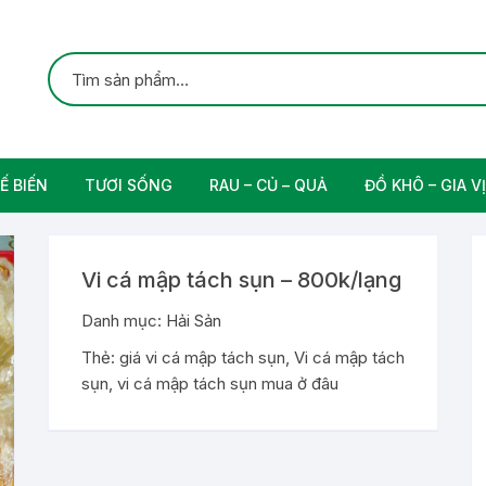
Ế BIẾN
TƯƠI SỐNG
RAU – CỦ – QUẢ
ĐỒ KHÔ – GIA VỊ
ắc
Gia cầm
Các Loại Trái Cây
Gia Vị Nấu Ăn
Vi cá mập tách sụn – 800k/lạng
rung
Thịt bò tươi sạch
Danh mục:
Hải Sản
Nam
Thẻ:
giá vi cá mập tách sụn
,
Vi cá mập tách
sụn
,
vi cá mập tách sụn mua ở đâu
n