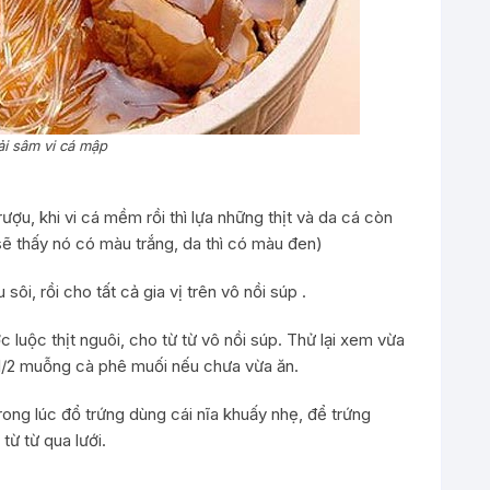
i sâm vi cá mập
ượu, khi vi cá mềm rồi thì lựa những thịt và da cá còn
ạn sẽ thấy nó có màu trắng, da thì có màu đen)
sôi, rồi cho tất cả gia vị trên vô nồi súp .
 luộc thịt nguôi, cho từ từ vô nồi súp. Thử lại xem vừa
/2 muỗng cà phê muối nếu chưa vừa ăn.
trong lúc đổ trứng dùng cái nĩa khuấy nhẹ, để trứng
từ từ qua lưới.