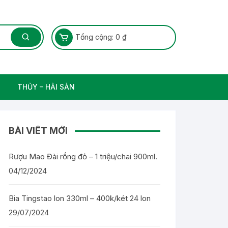
Tổng cộng:
0
₫
THỦY – HẢI SẢN
Thủy Sản – Cá nước ngọt
BÀI VIẾT MỚI
Rượu Mao Đài rồng đỏ – 1 triệu/chai 900ml.
04/12/2024
Bia Tingstao lon 330ml – 400k/két 24 lon
29/07/2024