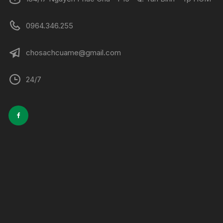
0964.346.255
chosachcuame@gmail.com
24/7