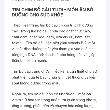
TIM CHIM BỒ CÂU TƯƠI – MÓN ĂN BỔ
DƯỠNG CHO SỨC KHỎE
Theo Healthline, tim bồ câu có giá trị dinh dưỡng
cao. Trong tim bồ câu chứa các chất như: calo,
chất đạm, chất béo, carb, vitamin B6, kẽm, sắt,
folate… Tim bồ câu đặc biệt giàu vitamin B12, một
vi chất dinh dưỡng thiết yếu tham gia vào quá trình
tổng hợp DNA, hình thành tế bào hồng cầu và giúp
thần kinh khoẻ mạnh.
Tim bồ câu cũng chứa nhiều kẽm, cần thiết cho sự
phát triển của tế bào, chữa lành vết thương và kiểm
soát lượng đường trong máu.
Ngoài ra, tim bồ câu còn có riboflavin – một loại
vitamin B hòa tan trong nước, rất quan trọng cho sự
tăng trưởng, phát triển và chuyển hóa năng lượng.