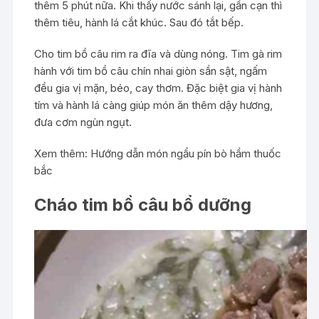
thêm 5 phút nữa. Khi thấy nước sánh lại, gần cạn thì
thêm tiêu, hành lá cắt khúc. Sau đó tắt bếp.
Cho tim bồ câu rim ra đĩa và dùng nóng. Tim gà rim
hành với tim bồ câu chín nhai giòn sần sật, ngấm
đều gia vị mặn, béo, cay thơm. Đặc biệt gia vị hành
tím và hành lá càng giúp món ăn thêm dậy hương,
đưa cơm ngùn ngụt.
Xem thêm:
Hướng dẫn món ngẩu pín bò hầm thuốc
bắc
Cháo tim bồ câu bổ dưỡng