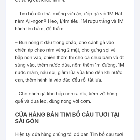
– Tim bồ câu thái miếng vừa ăn, ướp gà với 1M Hạt
nêm Aji-ngon® Heo, 1/4m tiêu, 1M rượu trắng và 1M
hành tím băm, để thấm.
– Đun nóng ít dầu trong chảo, cho cánh gà vào
chiên áp chảo rám vàng 2 mặt, cho gừng sợi và
bắp non vào, chiên thơm thì cho cà chua băm và ớt
sừng vào, thêm nước dừa, nêm thêm 1m đường, 1M
nước mắm, nấu sôi, giảm lửa vừa kho đến khi nước
cạn, thêm hành lá vào đảo đều rồi tắt lửa.
– Cho cánh gà kho bắp non ra dĩa, kèm với húng
quế và dưa leo, dùng nóng với cơm.
CỬA HÀNG BÁN TIM BỒ CÂU TƯƠI TẠI
SÀI GÒN
Hiện tại cửa hàng chúng tôi có bán Tim bồ câu tươi