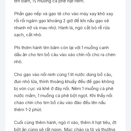
tím băm, ½ muỗng cà phê hạt nêm.
Phần gạo nếp và gạo tẻ cho vào máy xay khô xay
rối rồi ngâm gạo khoảng 2 giờ để khi nấu gạo sẽ
nhanh nở và mau nhừ. Hành lá, ngò cắt bỏ rễ rửa
sạch, cắt nhỏ.
Phi thơm hành tím băm còn lại với 1 muỗng canh
dầu ăn cho tim bồ câu vào xào chín rồi cho ra chén
nhỏ.
Cho gạo vào nồi ninh cùng 1 lít nước dùng bồ câu,
đun nhỏ lửa, thỉnh thoảng khuấy đều để gạo không
bị vón cục và khê ở đáy nồi. Nêm 1 muỗng cà phê
nước mắm, 1 muỗng cà phê bột ngọt. Khi thấy nồi
cháo chín cho tim bồ câu vào đảo đều lên nấu
thêm 1-2 phút.
Cuối cùng thêm hành, ngò rí vào, thêm ít hạt tiêu, ớt
bột ăn cùng sẽ rất ngon. Múc cháo ra tô và thưởng