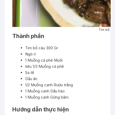
Tim bồ câ
Thành phần
Tim bồ câu 300 Gr
Ngò rí
1 Muỗng cà phê Muối
tiêu 1/3 Muỗng cà phê
Sa tế
Dầu ăn
1/2 Muỗng canh Rượu trắng
1 Muỗng canh Dầu hào
1 Muỗng canh Gừng băm
Hướng dẫn thực hiện