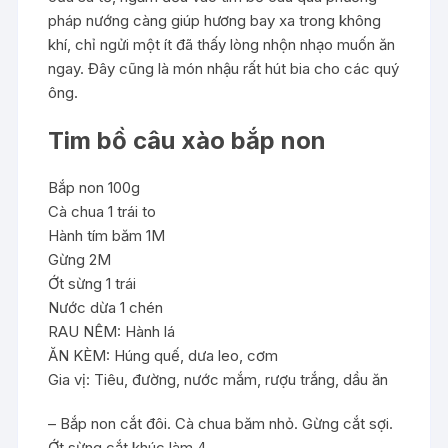
pháp nướng càng giúp hương bay xa trong không
khí, chỉ ngửi một ít đã thấy lòng nhộn nhạo muốn ăn
ngay. Đây cũng là món nhậu rất hút bia cho các quý
ông.
Tim bồ câu xào bắp non
Bắp non 100g
Cà chua 1 trái to
Hành tím băm 1M
Gừng 2M
Ớt sừng 1 trái
Nước dừa 1 chén
RAU NÊM: Hành lá
ĂN KÈM: Húng quế, dưa leo, cơm
Gia vị: Tiêu, đường, nước mắm, rượu trắng, dầu ăn
– Bắp non cắt đôi. Cà chua băm nhỏ. Gừng cắt sợi.
Ớt sừng cắt khúc làm 4.