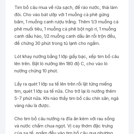
Tim bồ câu mua về rửa sạch, để ráo nước, thái làm
đôi. Cho vào bát ướp với 1 muỗng cà phê gừng
băm, 1 muỗng canh rượu trắng. Thêm 1/3 muỗng cà
phê muối tiêu, 1 muỗng cà phê bột ngò rí, 1 muỗng
canh dầu hào, 1/2 muỗng canh dầu ăn rồi trộn đều,
để chừng 30 phút trong tủ lạnh cho ngấm.
Lót khay nướng bằng 1 lớp giấy bạc, xếp tim bồ câu
lên trên. Bật lò nướng lên 180 độ C, cho vào lò
nướng chừng 10 phút.
Lấy ra quét 1 lớp sa tế lên trên rồi lật từng miếng
tim, quét 1 lớp sa tế nữa. Cho trở lại lò nướng thêm
5-7 phút nữa. Khi nào thấy tim bồ câu chín săn, ngả
vàng nâu là được.
Cho tim bồ câu nướng ra đĩa ăn kèm với rau sống
và nước chấm chua ngọt. Vị cay thơm đặc trưng
của sa tế, ngấm đều vào tim bồ câu qua phương