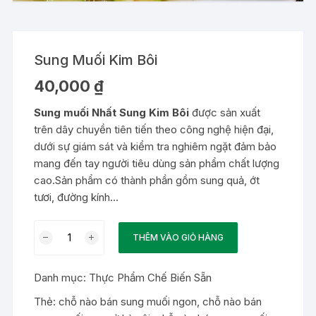
Sung Muối Kim Bôi
40,000
₫
Sung muối Nhất Sung Kim Bôi
được sản xuất
trên dây chuyền tiên tiến theo công nghệ hiện đại,
dưới sự giám sát và kiểm tra nghiêm ngặt đảm bảo
mang đến tay người tiêu dùng sản phẩm chất lượng
cao.Sản phẩm có thành phần gồm sung quả, ớt
tươi,
đường kính
…
Sung
THÊM VÀO GIỎ HÀNG
Muối
Kim
Danh mục:
Thực Phẩm Chế Biến Sẵn
Bôi
số
Thẻ:
chỗ nào bán sung muối ngon
,
chỗ nào bán
lượng