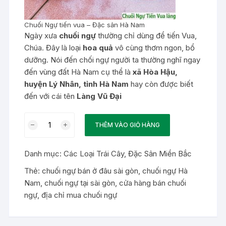
Chuối Ngự tiến vua – Đặc sản Hà Nam
Ngày xưa
chuối ngự
thường chỉ dùng để tiến Vua,
Chúa. Đây là loại
hoa quả
vô cùng thơm ngon, bổ
dưỡng. Nói đến chối ngự người ta thường nghĩ ngay
đến vùng đất Hà Nam cụ thể là
xã Hòa Hậu,
huyện Lý Nhân, tỉnh Hà Nam
hay còn được biết
đến với cái tên
Làng Vũ Đại
Chuối
THÊM VÀO GIỎ HÀNG
ngự
tiến
Danh mục:
Các Loại Trái Cây
,
Đặc Sản Miền Bắc
vua
Hà
Thẻ:
chuối ngự bán ở đâu sài gòn
,
chuối ngự Hà
Nam
Nam
,
chuối ngự tại sài gòn
,
cửa hàng bán chuối
tại
ngự
,
địa chỉ mua chuối ngự
Sài
Gòn