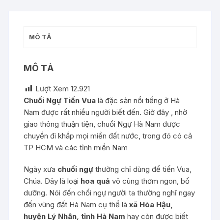
số
lượng
MÔ TẢ
MÔ TẢ
Lượt Xem
12.921
Chuối Ngự Tiến Vua
là đặc sản nổi tiếng ở Hà
Nam được rất nhiều người biết đến. Giờ đây , nhờ
giao thông thuận tiện, chuối Ngự Hà Nam được
chuyển đi khắp mọi miền đất nước, trong đó có cả
TP HCM và các tỉnh miền Nam
Ngày xưa
chuối ngự
thường chỉ dùng để tiến Vua,
Chúa. Đây là loại
hoa quả
vô cùng thơm ngon, bổ
dưỡng. Nói đến chối ngự người ta thường nghĩ ngay
đến vùng đất Hà Nam cụ thể là
xã Hòa Hậu,
huyện Lý Nhân, tỉnh Hà Nam
hay còn được biết