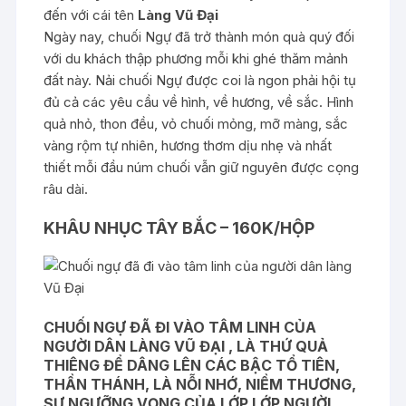
đến với cái tên
Làng Vũ Đại
Ngày nay, chuối Ngự đã trở thành món quà quý đối
với du khách thập phương mỗi khi ghé thăm mảnh
đất này. Nải chuối Ngự được coi là ngon phải hội tụ
đủ cả các yêu cầu về hình, về hương, về sắc. Hình
quả nhỏ, thon đều, vỏ chuối mỏng, mỡ màng, sắc
vàng rộm tự nhiên, hương thơm dịu nhẹ và nhất
thiết mỗi đầu núm chuối vẫn giữ nguyên được cọng
râu dài.
KHÂU NHỤC TÂY BẮC – 160K/HỘP
CHUỐI NGỰ ĐÃ ĐI VÀO TÂM LINH CỦA
NGƯỜI DÂN LÀNG VŨ ĐẠI , LÀ THỨ QUẢ
THIÊNG ĐỂ DÂNG LÊN CÁC BẬC TỔ TIÊN,
THẦN THÁNH, LÀ NỖI NHỚ, NIỀM THƯƠNG,
SỰ NGƯỠNG VỌNG CỦA LỚP LỚP NGƯỜI