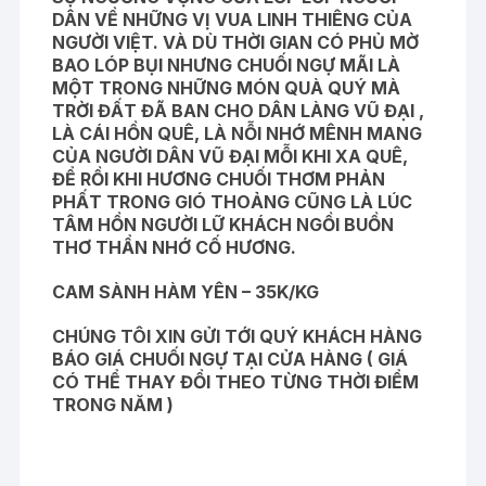
DÂN VỀ NHỮNG VỊ VUA LINH THIÊNG CỦA
NGƯỜI VIỆT. VÀ DÙ THỜI GIAN CÓ PHỦ MỜ
BAO LÓP BỤI NHƯNG CHUỐI NGỰ MÃI LÀ
MỘT TRONG NHỮNG MÓN QUÀ QUÝ MÀ
TRỜI ĐẤT ĐÃ BAN CHO DÂN LÀNG VŨ ĐẠI ,
LÀ CÁI HỒN QUÊ, LÀ NỖI NHỚ MÊNH MANG
CỦA NGƯỜI DÂN VŨ ĐẠI MỖI KHI XA QUÊ,
ĐỂ RỒI KHI HƯƠNG CHUỐI THƠM PHẢN
PHẤT TRONG GIÓ THOẢNG CŨNG LÀ LÚC
TÂM HỒN NGƯỜI LỮ KHÁCH NGỒI BUỒN
THƠ THẨN NHỚ CỐ HƯƠNG.
CAM SÀNH HÀM YÊN – 35K/KG
CHÚNG TÔI XIN GỬI TỚI QUÝ KHÁCH HÀNG
BÁO GIÁ CHUỐI NGỰ TẠI CỬA HÀNG ( GIÁ
CÓ THỂ THAY ĐỔI THEO TỪNG THỜI ĐIỂM
TRONG NĂM )