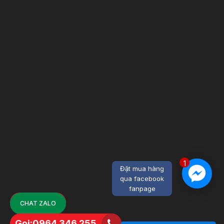
1
Đặt mua hàng
qua facebook
fanpage
CHAT ZALO
Gọi:0964.346.255