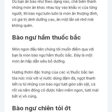
Dù bạn ăn bào như theo dạng nào, chế biến thành
những món ăn khác nhau tùy vào khẩu vị của từng
người, thì bào ngư luôn luôn là món ăn thượng đỉnh,
có giá trị dinh dưỡng cao, ăn một lần sẽ nhớ mãi
không quên.
Bào ngư hầm thuốc bắc
Món ngon đầu tiên chúng tôi muốn điểm qua với
bạn là món bào ngư hầm thuốc bắc. Đây là một
món ăn hấp dẫn siêu bổ dưỡng.
Hương thơm đặc trưng của các vị thuốc bắc lan
tỏa nức mũi với vị nước dùng đậm đà, ngọt thanh
tiết ra từ những con bào ngư tươi giòn sần sật, cà
rốt và nấm đông cô được hầm mềm ngon, tươi mát
bắt vị vô cùng.
Bào ngư chiên tỏi ớt