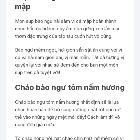
mập
Món súp bào ngư hải sâm vi cá mập hoàn thành
nóng hổi tỏa hương cay ấm của gừng xen lẫn mùi
thơm đặc trưng của táo tàu cuốn hút vô cùng.
Bào ngư mềm ngọt, hơi giòn sần sật ăn cùng với vi
cá và hải sâm giòn dai, vị mằn mặn. Tất cả hương vị
quyện lại với nhau sẽ đem đến cho bạn một món
súp trên cả tuyệt vời!
Cháo bào ngư tôm nấm hương
Cháo bào ngư tôm nấm hương nhất định sẽ là lựa
chọn hoàn hảo để bổ sung dưỡng chất tốt cho cơ
thể vào những ngày mệt mỏi đấy! Cách làm thì vô
cùng đơn giản nữa.
Tô cháo nóng hổi, hạt cháo chín nhừ, nở mềm có vị