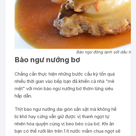
Bào ngư đông lạnh sốt dầu hào
Bào ngư nướng bơ
Chẳng cần thực hiện những bước cầu kỳ tốn quá
nhiều thời gian vào bếp bạn đã khiến cả nhà “mê
mệt” với món bào ngư nướng bơ thơm lừng siêu
hấp dẫn.
Thịt bào ngư nướng dai giòn sần sật mà không hề
bị khô hay cứng vẫn giữ được vị thanh ngọt tự
nhiên hòa quyện cùng vị beo béo của bơ. Khi ăn
bạn có thể rưới lên trên 1 ít nước mắm chua ngọt sẽ